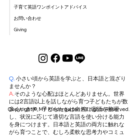
子育て英語ワンポイントアドバイス
お問い合わせ
Giving
Q.
小さい頃から英語を学ぶと、日本語と混ざり
ませんか？
A.
そのような心配はほとんどありません。世界
には2言語以上を話しながら育つ子どもたちが数
多くいます。子どもたちは自然に言語を整理
Copyright © MY Kindergarten All rights Reserved.
し、状況に応じて適切な言語を使い分ける能力
を身につけます。日本語と英語の両方に触れな
がら育つことで、むしろ柔軟な思考力やコミュ