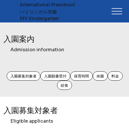
International Preschool
​バイリンガル学園
MY Kindergarten
入園案内
Admission information
入園募集対象者
入園願書受付
​保育時間
​休園
料金
給食
入園募集対象者
Eligible applicants